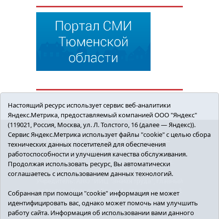
Настоящий ресурс использует сервис веб-аналитики
Яндекс.Метрика, предоставляемый компанией ООО "Яндекс"
(119021, Россия, Москва, ул. Л. Толстого, 16 (далее — Яндекс)).
Сервис Яндекс.Метрика использует файлы "cookie" с целью сбора
ПОЛИТИКА
ОБЩЕСТВО
ЗДОРОВЬЕ
технических данных посетителей для обеспечения
КУЛЬТУРА
БЕЗОПАСНОСТЬ
работоспособности и улучшения качества обслуживания.
16+ © 2018 Сорокинский район в деталях.
Продолжая использовать ресурс, Вы автоматически
Новости Сорокинского района
соглашаетесь с использованием данных технологий.
Учредитель: АНО "ИИЦ "Знамя труда", главный
редактор - Королюк Елена Анатольевна, e-mail:
Собранная при помощи "cookie" информация не может
znamenka@inbox.ru, тел.: 8(34550)2-27-30
идентифицировать вас, однако может помочь нам улучшить
Регистрационный номер СМИ Эл №ФС77-69142
работу сайта. Информация об использовании вами данного