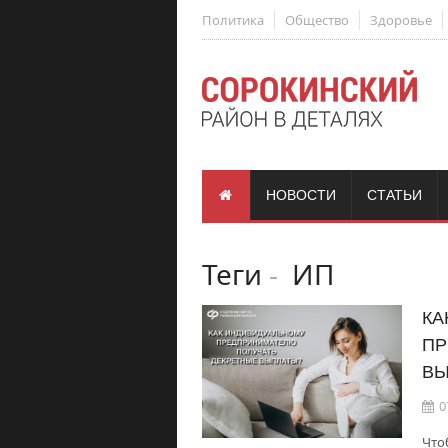
Политика
Общество
Здоровье
НОВОСТИ
СТАТЬИ
Теги
-
ИП
КА
ПР
ВЫ
0
Что