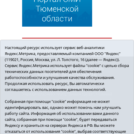
Настоящий ресурс использует сервис веб-аналитики
Яндекс.Метрика, предоставляемый компанией ООО "Яндекс"
(119021, Россия, Москва, ул. Л. Толстого, 16 (далее — Яндекс)).
Сервис Яндекс.Метрика использует файлы "cookie" с целью сбора
ПОЛИТИКА
ОБЩЕСТВО
ЗДОРОВЬЕ
технических данных посетителей для обеспечения
КУЛЬТУРА
БЕЗОПАСНОСТЬ
работоспособности и улучшения качества обслуживания.
16+ © 2018 Сорокинский район в деталях.
Продолжая использовать ресурс, Вы автоматически
Новости Сорокинского района
соглашаетесь с использованием данных технологий.
Учредитель: АНО "ИИЦ "Знамя труда", главный
редактор - Королюк Елена Анатольевна, e-mail:
Собранная при помощи "cookie" информация не может
znamenka@inbox.ru, тел.: 8(34550)2-27-30
идентифицировать вас, однако может помочь нам улучшить
Регистрационный номер СМИ Эл №ФС77-69142
работу сайта. Информация об использовании вами данного
от 24 марта 2017 г., выданное Федеральной
сайта, собранная при помощи "cookie", будет передаваться
службой по надзору в сфере связи,
Яндексу и храниться на серверах Яндекса в РФ. Вы можете
информационных технологий и массовых
отказаться от использования "cookie", выбрав соответствующие