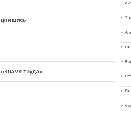
ок
Зн
одпишись
Ал
Пи
Во
 «Знамя труда»
Го
По
Со