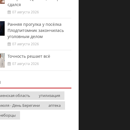
сдался
07 августа 2026
Ранняя прогулка у посёлка
Плодпитомник закончилась
уголовным делом
07 августа 2026
Точность решает всё
07 августа 2026
И
менская область
утилизация
 июля - День Берегини
аптека
неборцы