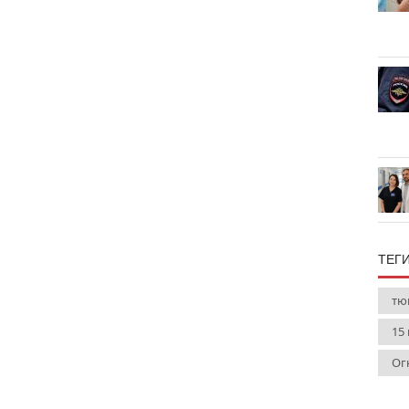
ТЕГ
тю
15
Ог