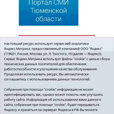
Настоящий ресурс использует сервис веб-аналитики
Яндекс.Метрика, предоставляемый компанией ООО "Яндекс"
(119021, Россия, Москва, ул. Л. Толстого, 16 (далее — Яндекс)).
Сервис Яндекс.Метрика использует файлы "cookie" с целью сбора
ПОЛИТИКА
ОБЩЕСТВО
ЗДОРОВЬЕ
технических данных посетителей для обеспечения
КУЛЬТУРА
БЕЗОПАСНОСТЬ
работоспособности и улучшения качества обслуживания.
16+ © 2018 Сорокинский район в деталях.
Продолжая использовать ресурс, Вы автоматически
Новости Сорокинского района
соглашаетесь с использованием данных технологий.
Учредитель: АНО "ИИЦ "Знамя труда", главный
редактор - Королюк Елена Анатольевна, e-mail:
Собранная при помощи "cookie" информация не может
znamenka@inbox.ru, тел.: 8(34550)2-27-30
идентифицировать вас, однако может помочь нам улучшить
Регистрационный номер СМИ Эл №ФС77-69142
работу сайта. Информация об использовании вами данного
от 24 марта 2017 г., выданное Федеральной
сайта, собранная при помощи "cookie", будет передаваться
службой по надзору в сфере связи,
Яндексу и храниться на серверах Яндекса в РФ. Вы можете
информационных технологий и массовых