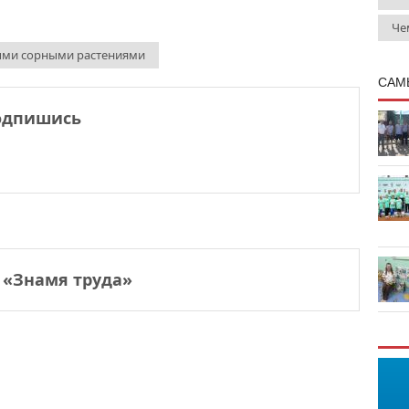
Че
ыми сорными растениями
САМ
одпишись
 «Знамя труда»