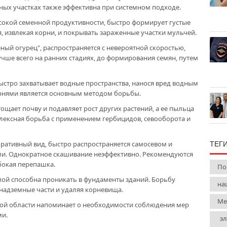
ных участках также эффективна при системном подходе.
ысокой семенной продуктивности, быстро формирует густые
я, извлекая корни, и покрывать зараженные участки мульчей.
еный огурец", распространяется с невероятной скоростью,
лучше всего на ранних стадиях, до формирования семян, путем
 быстро захватывает водные пространства, нанося вред водным
орнями является основным методом борьбы.
ощает почву и подавляет рост других растений, а ее пыльца
лексная борьба с применением гербицидов, севооборота и
оративный вид, быстро распространяется самосевом и
ТЕГ
ми. Однократное скашивание неэффективно. Рекомендуются
бокая перепашка.
По
ой способна проникать в фундаменты зданий. Борьбу
на
 надземные части и удаляя корневища.
Ме
ой области напоминает о необходимости соблюдения мер
ми.
эл