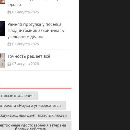
сдался
07 августа 2026
Ранняя прогулка у посёлка
Плодпитомник закончилась
уголовным делом
07 августа 2026
Точность решает всё
07 августа 2026
И
чтовые отделения
цпроекта «Наука и университеты»
ждународный Дент пожилых людей
ектронные удостоверения ветерана
боевых действий