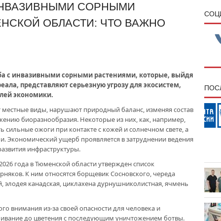
ИНВАЗИВНЫМИ СОРНЫМИ
CОЦ
НСКОЙ ОБЛАСТИ: ЧТО ВАЖНО
ба с инвазивными сорными растениями, которые, выйдя
реала, представляют серьезную угрозу для экосистем,
ПОС
слей экономики.
т местные виды, нарушают природный баланс, изменяя состав
ижению биоразнообразия. Некоторые из них, как, например,
 сильные ожоги при контакте с кожей и солнечном свете, а
и. Экономический ущерб проявляется в затруднении ведения
 развития инфраструктуры.
2026 года в Тюменской области утвержден список
няков. К ним относятся борщевик Сосновского, череда
, элодея канадская, циклахена дурнушниколистная, ячмень
ого внимания из-за своей опасности для человека и
ашивание до цветения с последующим уничтожением ботвы.