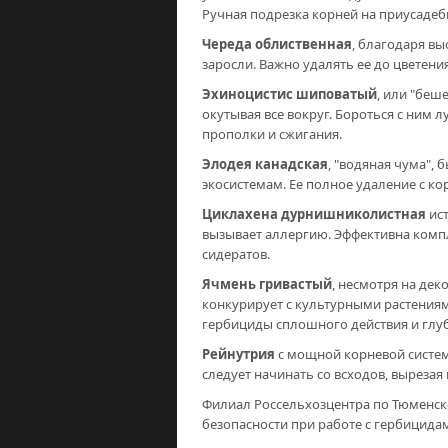
Ручная подрезка корней на приусадеб
Череда облиственная
, благодаря в
заросли. Важно удалять ее до цветени
Эхиноцистис шиповатый
, или "беш
окутывая все вокруг. Бороться с ним 
прополки и сжигания.
Элодея канадская
, "водяная чума",
экосистемам. Ее полное удаление с к
Циклахена дурнишниколистная
ист
вызывает аллергию. Эффективна комп
сидератов.
Ячмень гривастый
, несмотря на дек
конкурирует с культурными растения
гербициды сплошного действия и глу
Рейнутрия
с мощной корневой систем
следует начинать со всходов, вырезая
Филиал Россельхозцентра по Тюменск
безопасности при работе с гербицида