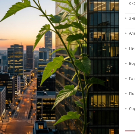
ок
Зн
Ал
Пи
Во
Го
По
Со