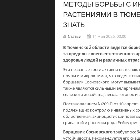
МЕТОДЫ БОРЬБЫ С 
РАСТЕНИЯМИ В ТЮМЕ
ЗНАТЬ
Статьи
14 мая 2026, 00:00
В Тюменской области ведется борь
за пределы своего естественного а
здоровья людей и различных отра
Эти незваные гости активно вытесняю
почвы и микроклимат, что ведет к сн
борщевик Сосновского, могут вызывать
также являются сильными аллергенам
сельского хозяйства, лесозаготовок и
Постановлением №209-П от 10 апреля 
подлежащих контролю инвазивных сор
облиственная, эхиноцистис шиповатый
гривастый и растения рода Рейнутрия.
Борщевик Сосновского
требует особ
устойчивости. Рекомендуется его ск