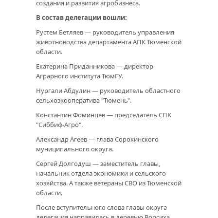
создания и развития агробизнеса.
В состав делегации вошли:
Рустем Бетляев — руководитель управления
животноводства департамента АПК Тюменской
области.
Екатерина Приданникова — директор
Аграрного института ТюмГУ.
Нургали Абдулин — руководитель областного
сельхозкооператива "Тюмень".
Константин Фоминцев — председатель СПК
"Сиббиф-Агро".
Александр Агеев — глава Сорокинского
муниципального округа.
Сергей Долгодуш — заместитель главы,
начальник отдела экономики и сельского
хозяйства. А также ветераны СВО из Тюменской
области.
После вступительного слова главы округа
делегация направилась в деревню Ворсиха.