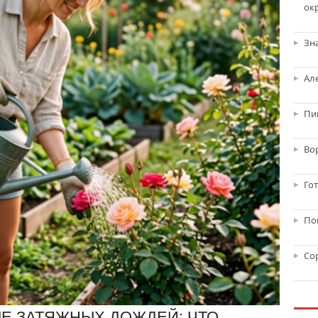
ок
Зн
Ал
Пи
Во
Го
По
Со
ЛЕ ЗАТЯЖНЫХ ДОЖДЕЙ: ЧТО