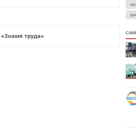
ак
ди
САМ
 «Знамя труда»