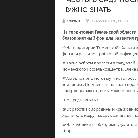
НУЖНО ЗНАТЬ
Статьи
02 июля 2026, 00:00
На территории Тюменской области 
благоприятный фон для развития г
🌱На территории Тюменской области 
фон для развития грибковой инфекции
🌷Какие работы провести в саду, что
Тюменского Россельхозцентра, Елена
🦠Активно появляется мучнистая роса 
землянике. Петуния очень часто пора
распространяются, и мы можем остать
Что предпринять❓
🍇Обработка смородины и крыжовника 
Хранитель и другие, срок ожидания п
🍓На клубнике необходимо удалить и
сбор.