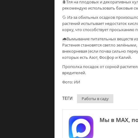
🐜Тля на плодовых и декоративных кул
рекомендую использовать баковые сме
💦 Из-за обильных осадков произошло
растений испытывает недостаток кис
корку, что способствует просыханию 
🌧Вымывание питательных веществ из
Растения становятся светло зелёными,
внекорневая (если почва сильно пер
которых есть Азот, Фосфор и Калий.
Прополка посадок от сорной раститель
вредителей.
Фото: ИИ
Работы в саду
ТЕГИ
Мы в МАХ, п