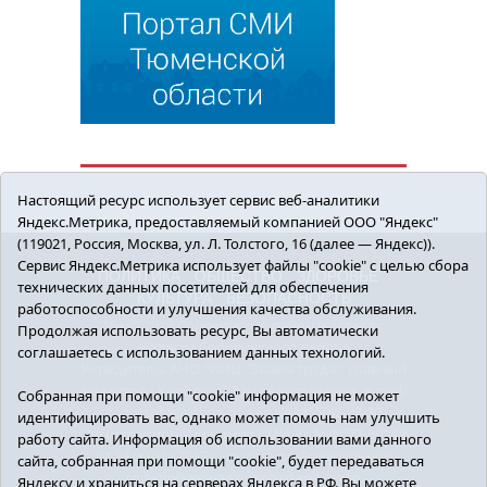
Настоящий ресурс использует сервис веб-аналитики
Яндекс.Метрика, предоставляемый компанией ООО "Яндекс"
(119021, Россия, Москва, ул. Л. Толстого, 16 (далее — Яндекс)).
Сервис Яндекс.Метрика использует файлы "cookie" с целью сбора
ПОЛИТИКА
ОБЩЕСТВО
ЗДОРОВЬЕ
технических данных посетителей для обеспечения
КУЛЬТУРА
БЕЗОПАСНОСТЬ
работоспособности и улучшения качества обслуживания.
16+ © 2018 Сорокинский район в деталях.
Продолжая использовать ресурс, Вы автоматически
Новости Сорокинского района
соглашаетесь с использованием данных технологий.
Учредитель: АНО "ИИЦ "Знамя труда", главный
редактор - Королюк Елена Анатольевна, e-mail:
Собранная при помощи "cookie" информация не может
znamenka@inbox.ru, тел.: 8(34550)2-27-30
идентифицировать вас, однако может помочь нам улучшить
Регистрационный номер СМИ Эл №ФС77-69142
работу сайта. Информация об использовании вами данного
от 24 марта 2017 г., выданное Федеральной
сайта, собранная при помощи "cookie", будет передаваться
службой по надзору в сфере связи,
Яндексу и храниться на серверах Яндекса в РФ. Вы можете