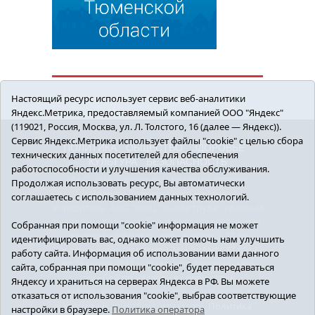
Настоящий ресурс использует сервис веб-аналитики
Яндекс.Метрика, предоставляемый компанией ООО "Яндекс"
(119021, Россия, Москва, ул. Л. Толстого, 16 (далее — Яндекс)).
Сервис Яндекс.Метрика использует файлы "cookie" с целью сбора
ПОЛИТИКА
ОБЩЕСТВО
ЗДОРОВЬЕ
технических данных посетителей для обеспечения
КУЛЬТУРА
БЕЗОПАСНОСТЬ
работоспособности и улучшения качества обслуживания.
16+ © 2018 Сорокинский район в деталях.
Продолжая использовать ресурс, Вы автоматически
Новости Сорокинского района
соглашаетесь с использованием данных технологий.
Учредитель: АНО "ИИЦ "Знамя труда", главный
редактор - Королюк Елена Анатольевна, e-mail:
Собранная при помощи "cookie" информация не может
znamenka@inbox.ru, тел.: 8(34550)2-27-30
идентифицировать вас, однако может помочь нам улучшить
Регистрационный номер СМИ Эл №ФС77-69142
работу сайта. Информация об использовании вами данного
от 24 марта 2017 г., выданное Федеральной
сайта, собранная при помощи "cookie", будет передаваться
службой по надзору в сфере связи,
Яндексу и храниться на серверах Яндекса в РФ. Вы можете
информационных технологий и массовых
отказаться от использования "cookie", выбрав соответствующие
коммуникаций (Роскомнадзор).
Политика
настройки в браузере.
Политика оператора