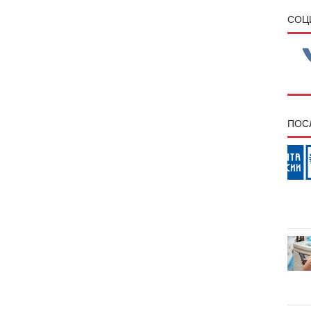
CОЦ
ПОС