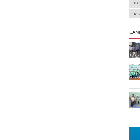
Юл
ко
САМ