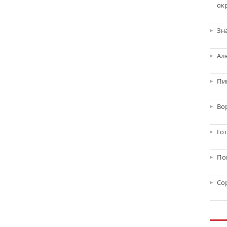
ок
Зн
Ал
Пи
Во
Го
По
Со