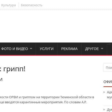
Культура
Безопасность
-->
ФОТО И ВИДЕО
УСЛУГИ
РЕКЛАМА
ДРУГОЕ
 грипп!
И
ОФИ
Ад
мости ОРВИ и гриппом на территории Тюменской области в
му
е вводятся карантинные мероприятия. По словам А.Р.
Ду