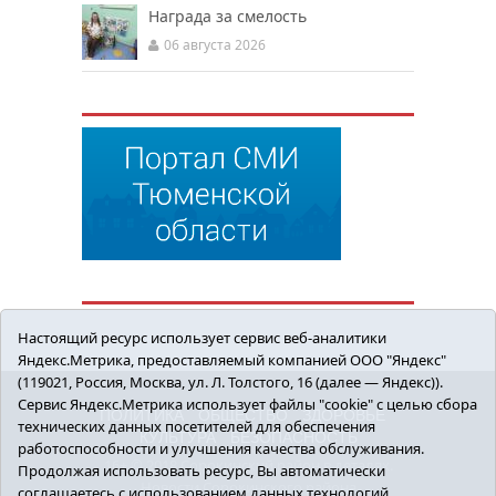
Награда за смелость
06 августа 2026
Настоящий ресурс использует сервис веб-аналитики
Яндекс.Метрика, предоставляемый компанией ООО "Яндекс"
(119021, Россия, Москва, ул. Л. Толстого, 16 (далее — Яндекс)).
Сервис Яндекс.Метрика использует файлы "cookie" с целью сбора
ПОЛИТИКА
ОБЩЕСТВО
ЗДОРОВЬЕ
технических данных посетителей для обеспечения
КУЛЬТУРА
БЕЗОПАСНОСТЬ
работоспособности и улучшения качества обслуживания.
16+ © 2018 Сорокинский район в деталях.
Продолжая использовать ресурс, Вы автоматически
Новости Сорокинского района
соглашаетесь с использованием данных технологий.