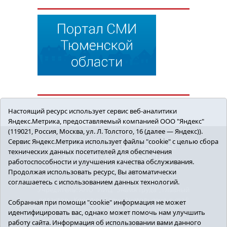
Настоящий ресурс использует сервис веб-аналитики
Яндекс.Метрика, предоставляемый компанией ООО "Яндекс"
(119021, Россия, Москва, ул. Л. Толстого, 16 (далее — Яндекс)).
Сервис Яндекс.Метрика использует файлы "cookie" с целью сбора
ПОЛИТИКА
ОБЩЕСТВО
ЗДОРОВЬЕ
технических данных посетителей для обеспечения
КУЛЬТУРА
БЕЗОПАСНОСТЬ
работоспособности и улучшения качества обслуживания.
16+ © 2018 Сорокинский район в деталях.
Продолжая использовать ресурс, Вы автоматически
Новости Сорокинского района
соглашаетесь с использованием данных технологий.
Учредитель: АНО "ИИЦ "Знамя труда", главный
редактор - Королюк Елена Анатольевна, e-mail:
Собранная при помощи "cookie" информация не может
znamenka@inbox.ru, тел.: 8(34550)2-27-30
идентифицировать вас, однако может помочь нам улучшить
Регистрационный номер СМИ Эл №ФС77-69142
работу сайта. Информация об использовании вами данного