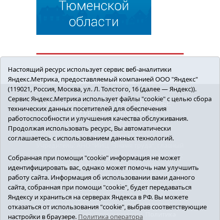
Настоящий ресурс использует сервис веб-аналитики
Яндекс.Метрика, предоставляемый компанией ООО "Яндекс"
(119021, Россия, Москва, ул. Л. Толстого, 16 (далее — Яндекс)).
Сервис Яндекс.Метрика использует файлы "cookie" с целью сбора
ПОЛИТИКА
ОБЩЕСТВО
ЗДОРОВЬЕ
технических данных посетителей для обеспечения
КУЛЬТУРА
БЕЗОПАСНОСТЬ
работоспособности и улучшения качества обслуживания.
16+ © 2018 Сорокинский район в деталях.
Продолжая использовать ресурс, Вы автоматически
Новости Сорокинского района
соглашаетесь с использованием данных технологий.
Учредитель: АНО "ИИЦ "Знамя труда", главный
редактор - Королюк Елена Анатольевна, e-mail:
Собранная при помощи "cookie" информация не может
znamenka@inbox.ru, тел.: 8(34550)2-27-30
идентифицировать вас, однако может помочь нам улучшить
Регистрационный номер СМИ Эл №ФС77-69142
работу сайта. Информация об использовании вами данного
от 24 марта 2017 г., выданное Федеральной
сайта, собранная при помощи "cookie", будет передаваться
службой по надзору в сфере связи,
Яндексу и храниться на серверах Яндекса в РФ. Вы можете
информационных технологий и массовых
отказаться от использования "cookie", выбрав соответствующие
коммуникаций (Роскомнадзор).
Политика
настройки в браузере.
Политика оператора