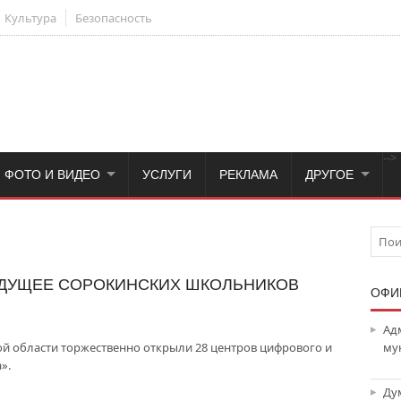
Культура
Безопасность
-->
ФОТО И ВИДЕО
УСЛУГИ
РЕКЛАМА
ДРУГОЕ
 БУДУЩЕЕ СОРОКИНСКИХ ШКОЛЬНИКОВ
ОФИ
Ад
кой области торжественно открыли 28 центров цифрового и
му
».
Ду