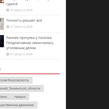
сдался
07 августа 2026
Точность решает всё
07 августа 2026
Ранняя прогулка у посёлка
Плодпитомник закончилась
уголовным делом
07 августа 2026
И
тская безопасность
илей_Тюменской_области
бмин
предки
щественное движение