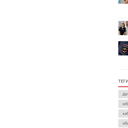
ТЕГ
Де
юб
ка
об