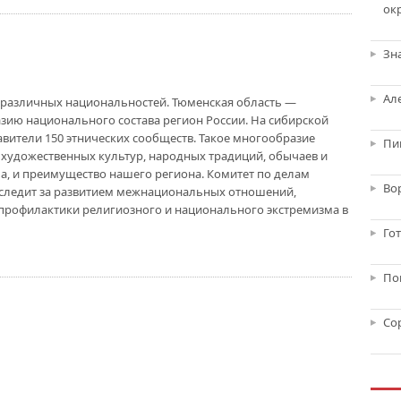
ок
Зн
Ал
0 различных национальностей. Тюменская область —
зию национального состава регион России. На сибирской
авители 150 этнических сообществ. Такое многообразие
Пи
 художественных культур, народных традиций, обычаев и
ла, и преимущество нашего региона. Комитет по делам
Во
следит за развитием межнациональных отношений,
профилактики религиозного и национального экстремизма в
Го
По
Со