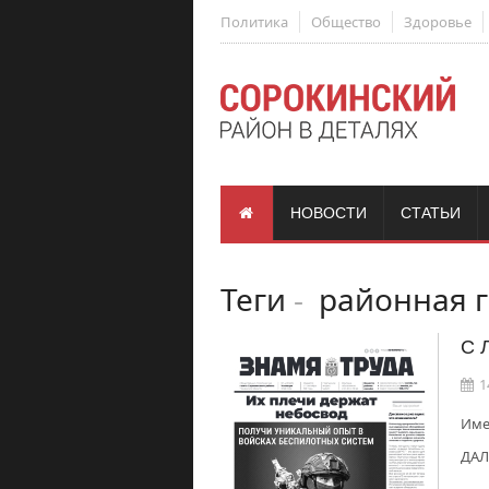
Политика
Общество
Здоровье
НОВОСТИ
СТАТЬИ
Теги
-
районная г
С 
1
Име
ДАЛ