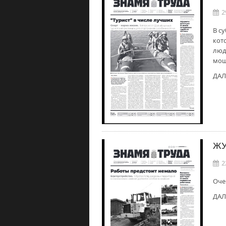
2
В с
кот
люд
мош
ДАЛ
ЖУ
2
Оче
ДАЛ