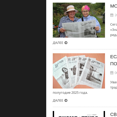
МО
2
Сег
«Зн
ред
ДАЛЕЕ
ЕС
ПО
0
Ува
тра
полугодие 2025 года.
ДАЛЕЕ
СВ