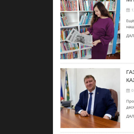
1
Ещё
наш
ДАЛ
ГА
КА
0
Про
дес
ДАЛ