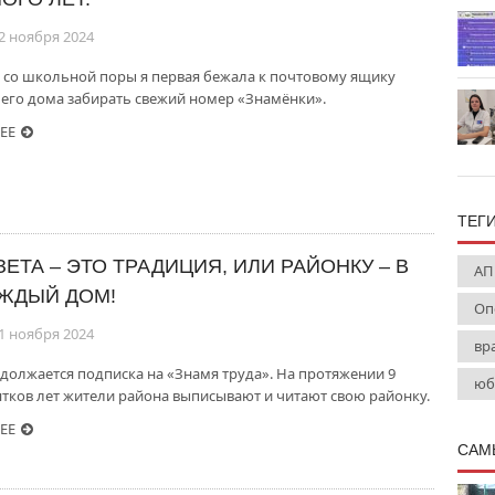
2 ноября 2024
 со школьной поры я первая бежала к почтовому ящику
его дома забирать свежий номер «Знамёнки».
ЕЕ
ТЕГ
ЗЕТА – ЭТО ТРАДИЦИЯ, ИЛИ РАЙОНКУ – В
АП
ЖДЫЙ ДОМ!
Оп
1 ноября 2024
вр
должается подписка на «Знамя труда». На протяжении 9
юб
ятков лет жители района выписывают и читают свою районку.
ЕЕ
САМ