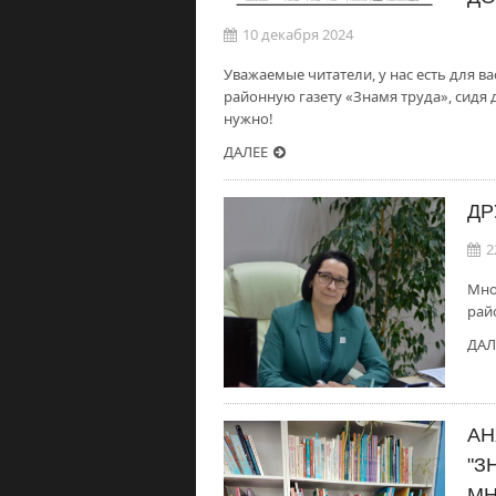
10 декабря 2024
Уважаемые читатели, у нас есть для в
районную газету «Знамя труда», сидя 
нужно!
ДАЛЕЕ
ДР
2
Мно
рай
ДАЛ
АН
"З
МН