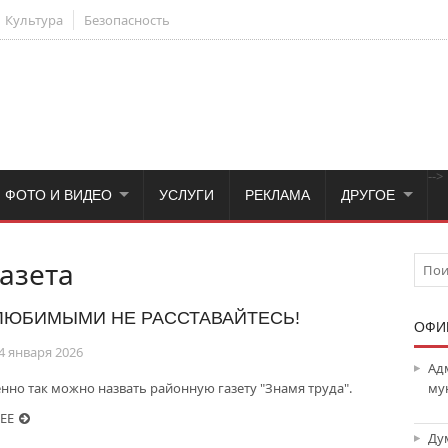
Культура
Безопасность
-->
ФОТО И ВИДЕО
УСЛУГИ
РЕКЛАМА
ДРУГОЕ
азета
ЛЮБИМЫМИ НЕ РАССТАВАЙТЕСЬ!
ОФИ
4 января 2026
Ад
нно так можно назвать районную газету "Знамя труда".
му
ЕЕ
Ду