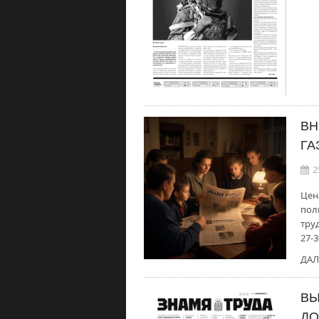
ВН
ГА
2
Цен
пол
труд
27-3
ДАЛ
ВЫ
ДО