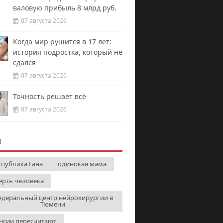
валовую прибыль 8 млрд руб.
07 августа 2026
Когда мир рушится в 17 лет:
история подростка, который не
сдался
07 августа 2026
Точность решает всё
07 августа 2026
И
спублика Гана
одинокая мама
ерть человека
едеральный центр нейрохирургии в
Тюмени
нсии пересчитают