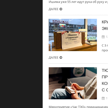
Ишима уже 55 лет идут рука об руку и
ДАЛЕЕ
КР
ЭК
1
С 3
про
ДАЛЕЕ
ТЮ
ПР
КО
С 
1
Мероприятие «Час ТЭО» предназначено 