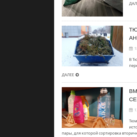
ДАЛ
ТЮ
АН
1
В Т
пер
ДАЛЕЕ
ВМ
СЕ
1
Тюм
ист
пары, для которой сортировка вторич