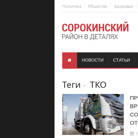
Политика
Общество
Здоровье
НОВОСТИ
СТАТЬИ
Теги
-
ТКО
ПР
ВР
СО
ОТ
1