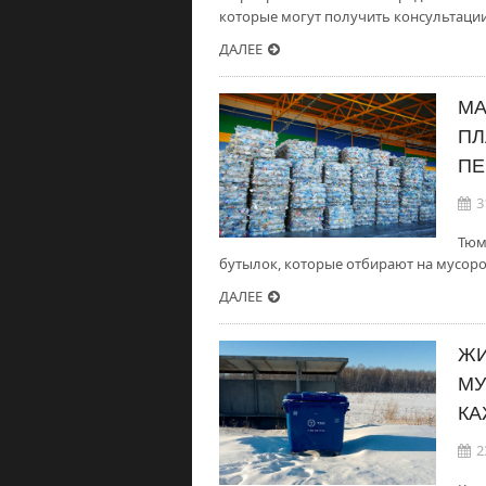
которые могут получить консультации
ДАЛЕЕ
МА
ПЛ
ПЕ
3
Тюм
бутылок, которые отбирают на мусор
ДАЛЕЕ
ЖИ
МУ
КА
2