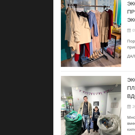
ЭК
ПР
ЭК
0
Пор
при
ДАЛ
ЭК
ПЛ
ВД
2
Мно
вме
кил