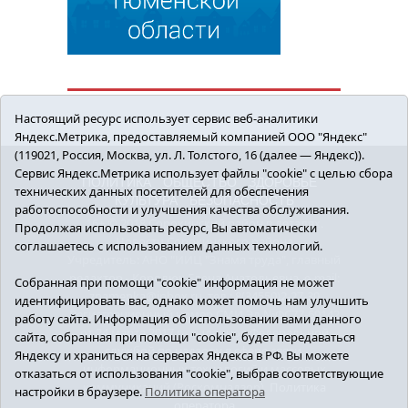
Настоящий ресурс использует сервис веб-аналитики
Яндекс.Метрика, предоставляемый компанией ООО "Яндекс"
(119021, Россия, Москва, ул. Л. Толстого, 16 (далее — Яндекс)).
Сервис Яндекс.Метрика использует файлы "cookie" с целью сбора
ПОЛИТИКА
ОБЩЕСТВО
ЗДОРОВЬЕ
технических данных посетителей для обеспечения
КУЛЬТУРА
БЕЗОПАСНОСТЬ
работоспособности и улучшения качества обслуживания.
16+ © 2018 Сорокинский район в деталях.
Продолжая использовать ресурс, Вы автоматически
Новости Сорокинского района
соглашаетесь с использованием данных технологий.
Учредитель: АНО "ИИЦ "Знамя труда", главный
редактор - Королюк Елена Анатольевна, e-mail:
Собранная при помощи "cookie" информация не может
znamenka@inbox.ru, тел.: 8(34550)2-27-30
идентифицировать вас, однако может помочь нам улучшить
Регистрационный номер СМИ Эл №ФС77-69142
работу сайта. Информация об использовании вами данного
от 24 марта 2017 г., выданное Федеральной
сайта, собранная при помощи "cookie", будет передаваться
службой по надзору в сфере связи,
Яндексу и храниться на серверах Яндекса в РФ. Вы можете
информационных технологий и массовых
отказаться от использования "cookie", выбрав соответствующие
коммуникаций (Роскомнадзор).
Политика
настройки в браузере.
Политика оператора
оператора