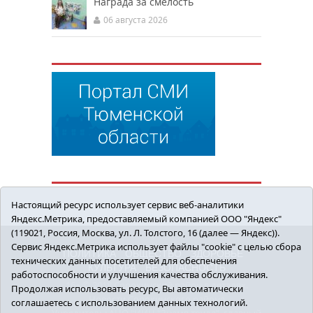
Награда за смелость
06 августа 2026
Настоящий ресурс использует сервис веб-аналитики
Яндекс.Метрика, предоставляемый компанией ООО "Яндекс"
(119021, Россия, Москва, ул. Л. Толстого, 16 (далее — Яндекс)).
Сервис Яндекс.Метрика использует файлы "cookie" с целью сбора
ПОЛИТИКА
ОБЩЕСТВО
ЗДОРОВЬЕ
технических данных посетителей для обеспечения
КУЛЬТУРА
БЕЗОПАСНОСТЬ
работоспособности и улучшения качества обслуживания.
16+ © 2018 Сорокинский район в деталях.
Продолжая использовать ресурс, Вы автоматически
Новости Сорокинского района
соглашаетесь с использованием данных технологий.