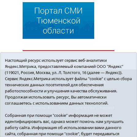
Настоящий ресурс использует сервис веб-аналитики
Яндекс.Метрика, предоставляемый компанией ООО "Яндекс"
(119021, Россия, Москва, ул. Л. Толстого, 16 (далее — Яндекс)).
Сервис Яндекс.Метрика использует файлы "cookie" с целью сбора
ПОЛИТИКА
ОБЩЕСТВО
ЗДОРОВЬЕ
технических данных посетителей для обеспечения
КУЛЬТУРА
БЕЗОПАСНОСТЬ
работоспособности и улучшения качества обслуживания.
16+ © 2018 Сорокинский район в деталях.
Продолжая использовать ресурс, Вы автоматически
Новости Сорокинского района
соглашаетесь с использованием данных технологий.
Учредитель: АНО "ИИЦ "Знамя труда", главный
редактор - Королюк Елена Анатольевна, e-mail:
Собранная при помощи "cookie" информация не может
znamenka@inbox.ru, тел.: 8(34550)2-27-30
идентифицировать вас, однако может помочь нам улучшить
Регистрационный номер СМИ Эл №ФС77-69142
работу сайта. Информация об использовании вами данного
от 24 марта 2017 г., выданное Федеральной
сайта, собранная при помощи "cookie", будет передаваться