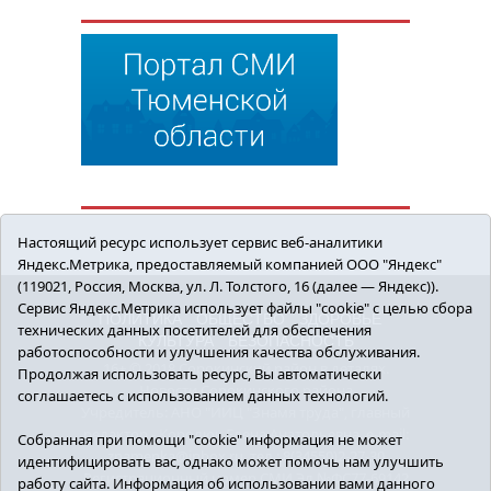
Настоящий ресурс использует сервис веб-аналитики
Яндекс.Метрика, предоставляемый компанией ООО "Яндекс"
(119021, Россия, Москва, ул. Л. Толстого, 16 (далее — Яндекс)).
Сервис Яндекс.Метрика использует файлы "cookie" с целью сбора
ПОЛИТИКА
ОБЩЕСТВО
ЗДОРОВЬЕ
технических данных посетителей для обеспечения
КУЛЬТУРА
БЕЗОПАСНОСТЬ
работоспособности и улучшения качества обслуживания.
16+ © 2018 Сорокинский район в деталях.
Продолжая использовать ресурс, Вы автоматически
Новости Сорокинского района
соглашаетесь с использованием данных технологий.
Учредитель: АНО "ИИЦ "Знамя труда", главный
редактор - Королюк Елена Анатольевна, e-mail:
Собранная при помощи "cookie" информация не может
znamenka@inbox.ru, тел.: 8(34550)2-27-30
идентифицировать вас, однако может помочь нам улучшить
Регистрационный номер СМИ Эл №ФС77-69142
работу сайта. Информация об использовании вами данного