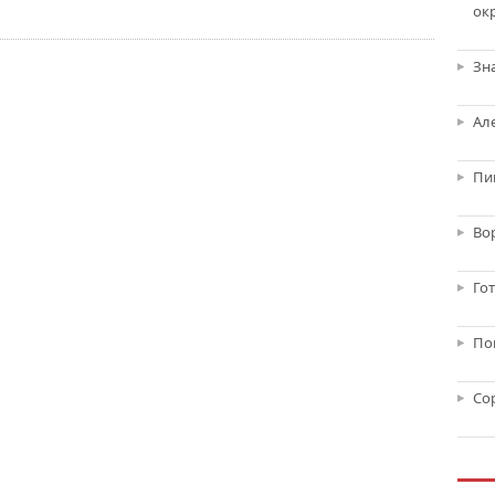
ок
Зн
Ал
Пи
Во
Го
По
Со