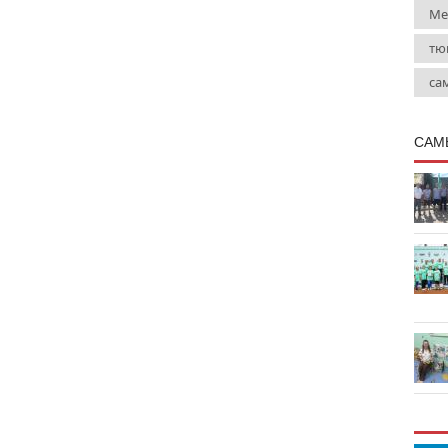
Ме
тю
са
САМ