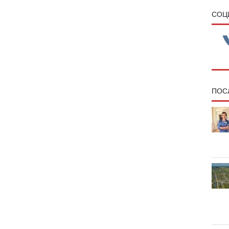
CОЦ
ПОС