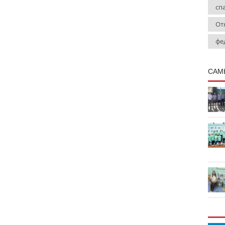
сп
От
фе
САМ