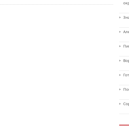
ок
Зн
Ал
Пи
Во
Го
По
Со