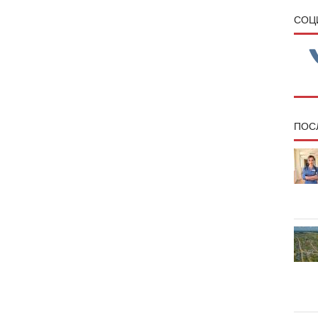
CОЦ
ПОС