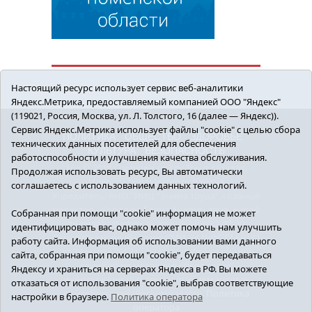
Настоящий ресурс использует сервис веб-аналитики
Яндекс.Метрика, предоставляемый компанией ООО "Яндекс"
(119021, Россия, Москва, ул. Л. Толстого, 16 (далее — Яндекс)).
Сервис Яндекс.Метрика использует файлы "cookie" с целью сбора
ПОЛИТИКА
ОБЩЕСТВО
ЗДОРОВЬЕ
технических данных посетителей для обеспечения
КУЛЬТУРА
БЕЗОПАСНОСТЬ
работоспособности и улучшения качества обслуживания.
16+ © 2018 Сорокинский район в деталях.
Продолжая использовать ресурс, Вы автоматически
Новости Сорокинского района
соглашаетесь с использованием данных технологий.
Учредитель: АНО "ИИЦ "Знамя труда", главный
редактор - Королюк Елена Анатольевна, e-mail:
Собранная при помощи "cookie" информация не может
znamenka@inbox.ru, тел.: 8(34550)2-27-30
идентифицировать вас, однако может помочь нам улучшить
Регистрационный номер СМИ Эл №ФС77-69142
работу сайта. Информация об использовании вами данного
от 24 марта 2017 г., выданное Федеральной
сайта, собранная при помощи "cookie", будет передаваться
службой по надзору в сфере связи,
Яндексу и храниться на серверах Яндекса в РФ. Вы можете
информационных технологий и массовых
отказаться от использования "cookie", выбрав соответствующие
коммуникаций (Роскомнадзор).
Политика
настройки в браузере.
Политика оператора
оператора