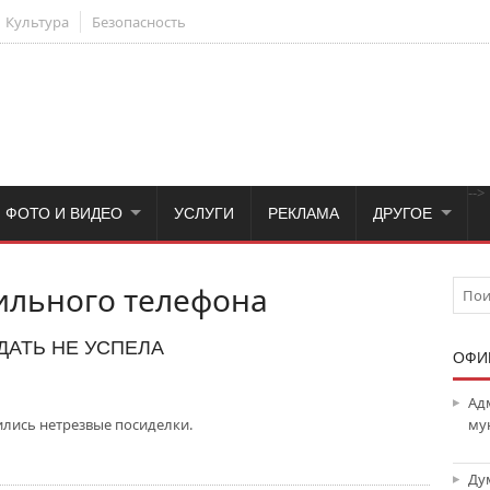
Культура
Безопасность
-->
ФОТО И ВИДЕО
УСЛУГИ
РЕКЛАМА
ДРУГОЕ
льного телефона
ДАТЬ НЕ УСПЕЛА
ОФИ
Ад
лись нетрезвые посиделки.
му
Ду