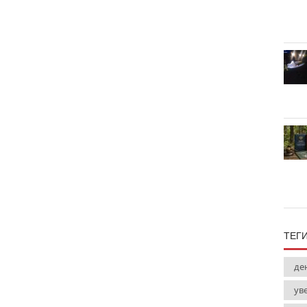
ТЕГ
де
ув