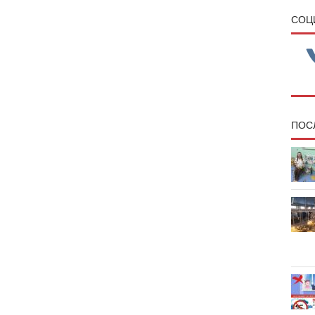
CОЦ
ПОС