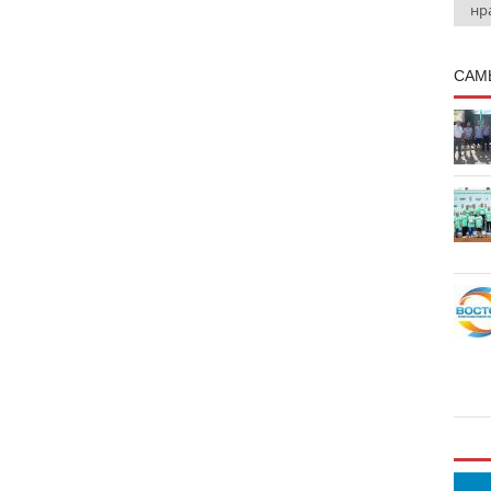
нр
САМ