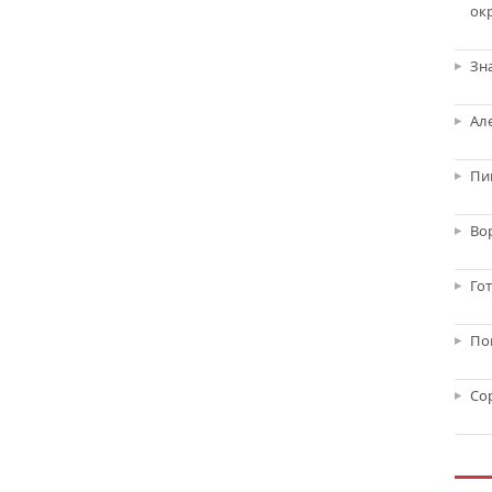
ок
Зн
Ал
Пи
Во
Го
По
Со