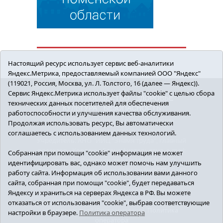
Настоящий ресурс использует сервис веб-аналитики
Яндекс.Метрика, предоставляемый компанией ООО "Яндекс"
(119021, Россия, Москва, ул. Л. Толстого, 16 (далее — Яндекс)).
Сервис Яндекс.Метрика использует файлы "cookie" с целью сбора
ПОЛИТИКА
ОБЩЕСТВО
ЗДОРОВЬЕ
технических данных посетителей для обеспечения
КУЛЬТУРА
БЕЗОПАСНОСТЬ
работоспособности и улучшения качества обслуживания.
16+ © 2018 Сорокинский район в деталях.
Продолжая использовать ресурс, Вы автоматически
Новости Сорокинского района
соглашаетесь с использованием данных технологий.
Учредитель: АНО "ИИЦ "Знамя труда", главный
редактор - Королюк Елена Анатольевна, e-mail:
Собранная при помощи "cookie" информация не может
znamenka@inbox.ru, тел.: 8(34550)2-27-30
идентифицировать вас, однако может помочь нам улучшить
Регистрационный номер СМИ Эл №ФС77-69142
работу сайта. Информация об использовании вами данного
от 24 марта 2017 г., выданное Федеральной
сайта, собранная при помощи "cookie", будет передаваться
службой по надзору в сфере связи,
Яндексу и храниться на серверах Яндекса в РФ. Вы можете
информационных технологий и массовых
отказаться от использования "cookie", выбрав соответствующие
коммуникаций (Роскомнадзор).
Политика
настройки в браузере.
Политика оператора
оператора