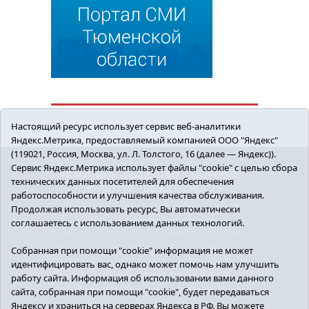
Настоящий ресурс использует сервис веб-аналитики
Яндекс.Метрика, предоставляемый компанией ООО "Яндекс"
(119021, Россия, Москва, ул. Л. Толстого, 16 (далее — Яндекс)).
Сервис Яндекс.Метрика использует файлы "cookie" с целью сбора
ПОЛИТИКА
ОБЩЕСТВО
ЗДОРОВЬЕ
технических данных посетителей для обеспечения
КУЛЬТУРА
БЕЗОПАСНОСТЬ
работоспособности и улучшения качества обслуживания.
16+ © 2018 Сорокинский район в деталях.
Продолжая использовать ресурс, Вы автоматически
Новости Сорокинского района
соглашаетесь с использованием данных технологий.
Учредитель: АНО "ИИЦ "Знамя труда", главный
редактор - Королюк Елена Анатольевна, e-mail:
Собранная при помощи "cookie" информация не может
znamenka@inbox.ru, тел.: 8(34550)2-27-30
идентифицировать вас, однако может помочь нам улучшить
Регистрационный номер СМИ Эл №ФС77-69142
работу сайта. Информация об использовании вами данного
от 24 марта 2017 г., выданное Федеральной
сайта, собранная при помощи "cookie", будет передаваться
службой по надзору в сфере связи,
Яндексу и храниться на серверах Яндекса в РФ. Вы можете