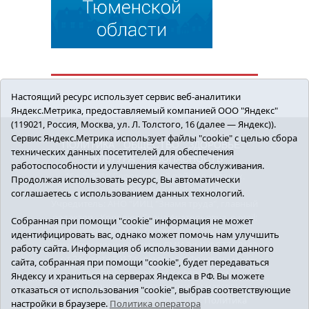
Настоящий ресурс использует сервис веб-аналитики
Яндекс.Метрика, предоставляемый компанией ООО "Яндекс"
(119021, Россия, Москва, ул. Л. Толстого, 16 (далее — Яндекс)).
Сервис Яндекс.Метрика использует файлы "cookie" с целью сбора
ПОЛИТИКА
ОБЩЕСТВО
ЗДОРОВЬЕ
технических данных посетителей для обеспечения
КУЛЬТУРА
БЕЗОПАСНОСТЬ
работоспособности и улучшения качества обслуживания.
16+ © 2018 Сорокинский район в деталях.
Продолжая использовать ресурс, Вы автоматически
Новости Сорокинского района
соглашаетесь с использованием данных технологий.
Учредитель: АНО "ИИЦ "Знамя труда", главный
редактор - Королюк Елена Анатольевна, e-mail:
Собранная при помощи "cookie" информация не может
znamenka@inbox.ru, тел.: 8(34550)2-27-30
идентифицировать вас, однако может помочь нам улучшить
Регистрационный номер СМИ Эл №ФС77-69142
работу сайта. Информация об использовании вами данного
от 24 марта 2017 г., выданное Федеральной
сайта, собранная при помощи "cookie", будет передаваться
службой по надзору в сфере связи,
Яндексу и храниться на серверах Яндекса в РФ. Вы можете
информационных технологий и массовых
отказаться от использования "cookie", выбрав соответствующие
коммуникаций (Роскомнадзор).
Политика
настройки в браузере.
Политика оператора