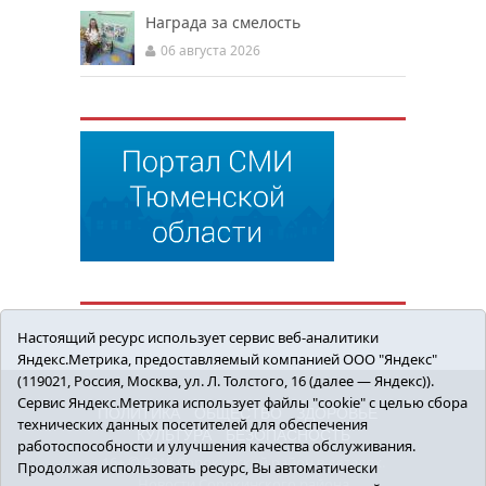
Награда за смелость
06 августа 2026
Настоящий ресурс использует сервис веб-аналитики
Яндекс.Метрика, предоставляемый компанией ООО "Яндекс"
(119021, Россия, Москва, ул. Л. Толстого, 16 (далее — Яндекс)).
Сервис Яндекс.Метрика использует файлы "cookie" с целью сбора
ПОЛИТИКА
ОБЩЕСТВО
ЗДОРОВЬЕ
технических данных посетителей для обеспечения
КУЛЬТУРА
БЕЗОПАСНОСТЬ
работоспособности и улучшения качества обслуживания.
16+ © 2018 Сорокинский район в деталях.
Продолжая использовать ресурс, Вы автоматически
Новости Сорокинского района