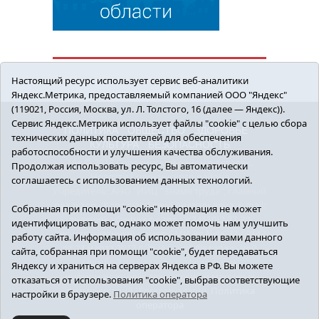
Настоящий ресурс использует сервис веб-аналитики
Яндекс.Метрика, предоставляемый компанией ООО "Яндекс"
(119021, Россия, Москва, ул. Л. Толстого, 16 (далее — Яндекс)).
Сервис Яндекс.Метрика использует файлы "cookie" с целью сбора
ПОЛИТИКА
ОБЩЕСТВО
ЗДОРОВЬЕ
технических данных посетителей для обеспечения
КУЛЬТУРА
БЕЗОПАСНОСТЬ
работоспособности и улучшения качества обслуживания.
16+ © 2018 Сорокинский район в деталях.
Продолжая использовать ресурс, Вы автоматически
Новости Сорокинского района
соглашаетесь с использованием данных технологий.
Учредитель: АНО "ИИЦ "Знамя труда", главный
редактор - Королюк Елена Анатольевна, e-mail:
Собранная при помощи "cookie" информация не может
znamenka@inbox.ru, тел.: 8(34550)2-27-30
идентифицировать вас, однако может помочь нам улучшить
Регистрационный номер СМИ Эл №ФС77-69142
работу сайта. Информация об использовании вами данного
от 24 марта 2017 г., выданное Федеральной
сайта, собранная при помощи "cookie", будет передаваться
службой по надзору в сфере связи,
Яндексу и храниться на серверах Яндекса в РФ. Вы можете
информационных технологий и массовых
отказаться от использования "cookie", выбрав соответствующие
коммуникаций (Роскомнадзор).
Политика
настройки в браузере.
Политика оператора
оператора