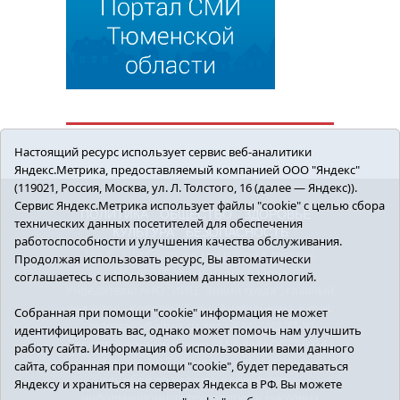
Настоящий ресурс использует сервис веб-аналитики
Яндекс.Метрика, предоставляемый компанией ООО "Яндекс"
(119021, Россия, Москва, ул. Л. Толстого, 16 (далее — Яндекс)).
Сервис Яндекс.Метрика использует файлы "cookie" с целью сбора
ПОЛИТИКА
ОБЩЕСТВО
ЗДОРОВЬЕ
технических данных посетителей для обеспечения
КУЛЬТУРА
БЕЗОПАСНОСТЬ
работоспособности и улучшения качества обслуживания.
16+ © 2018 Сорокинский район в деталях.
Продолжая использовать ресурс, Вы автоматически
Новости Сорокинского района
соглашаетесь с использованием данных технологий.
Учредитель: АНО "ИИЦ "Знамя труда", главный
редактор - Королюк Елена Анатольевна, e-mail:
Собранная при помощи "cookie" информация не может
znamenka@inbox.ru, тел.: 8(34550)2-27-30
идентифицировать вас, однако может помочь нам улучшить
Регистрационный номер СМИ Эл №ФС77-69142
работу сайта. Информация об использовании вами данного
от 24 марта 2017 г., выданное Федеральной
сайта, собранная при помощи "cookie", будет передаваться
службой по надзору в сфере связи,
Яндексу и храниться на серверах Яндекса в РФ. Вы можете
информационных технологий и массовых