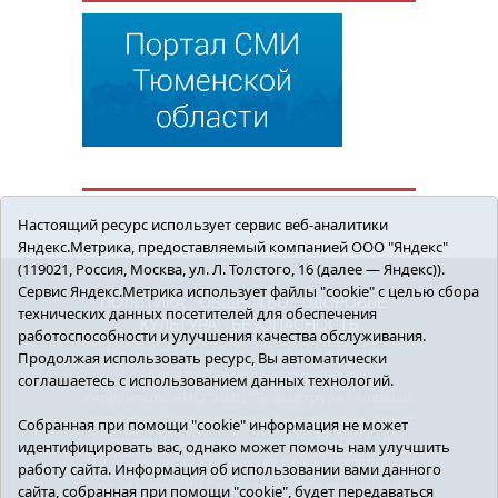
Настоящий ресурс использует сервис веб-аналитики
Яндекс.Метрика, предоставляемый компанией ООО "Яндекс"
(119021, Россия, Москва, ул. Л. Толстого, 16 (далее — Яндекс)).
Сервис Яндекс.Метрика использует файлы "cookie" с целью сбора
ПОЛИТИКА
ОБЩЕСТВО
ЗДОРОВЬЕ
технических данных посетителей для обеспечения
КУЛЬТУРА
БЕЗОПАСНОСТЬ
работоспособности и улучшения качества обслуживания.
16+ © 2018 Сорокинский район в деталях.
Продолжая использовать ресурс, Вы автоматически
Новости Сорокинского района
соглашаетесь с использованием данных технологий.
Учредитель: АНО "ИИЦ "Знамя труда", главный
редактор - Королюк Елена Анатольевна, e-mail:
Собранная при помощи "cookie" информация не может
znamenka@inbox.ru, тел.: 8(34550)2-27-30
идентифицировать вас, однако может помочь нам улучшить
Регистрационный номер СМИ Эл №ФС77-69142
работу сайта. Информация об использовании вами данного
от 24 марта 2017 г., выданное Федеральной
сайта, собранная при помощи "cookie", будет передаваться