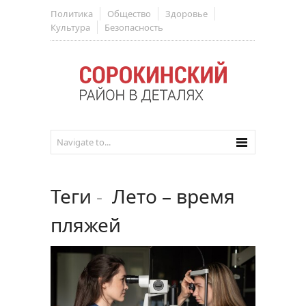
Политика
Общество
Здоровье
Культура
Безопасность
Теги
-
Лето – время
пляжей