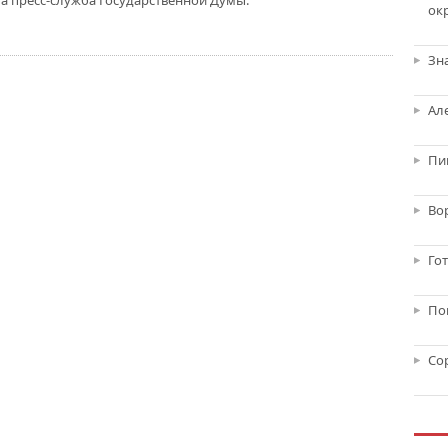
ла пресс-служба Государственной Думы.
ок
Зн
Ал
Пи
Во
Го
По
Со