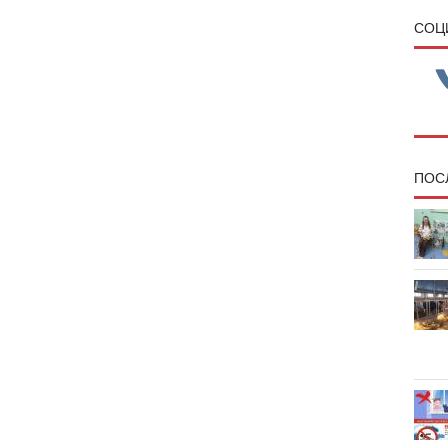
CОЦ
ПОС