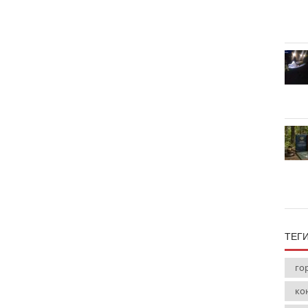
ТЕГ
го
ко