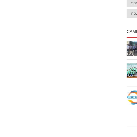
яр
по
САМ