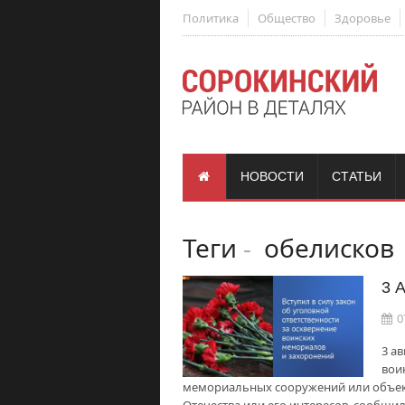
Политика
Общество
Здоровье
НОВОСТИ
СТАТЬИ
Теги
-
обелисков
3 
0
3 ав
вои
мемориальных сооружений или объек