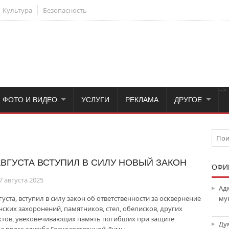
Культура
Безопасность
-->
ФОТО И ВИДЕО
УСЛУГИ
РЕКЛАМА
ДРУГОЕ
АВГУСТА ВСТУПИЛ В СИЛУ НОВЫЙ ЗАКОН
ОФИ
7 августа 2025
Ад
густа, вступил в силу закон об ответственности за осквернение
му
нских захоронений, памятников, стел, обелисков, других
тов, увековечивающих память погибших при защите
Ду