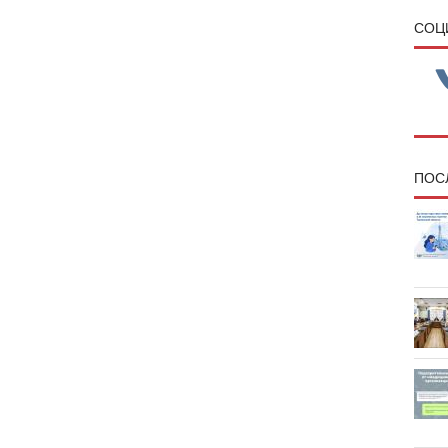
CОЦ
ПОС