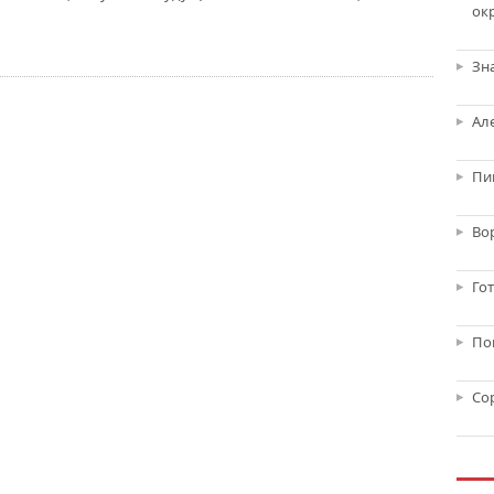
ок
Зн
Ал
Пи
Во
Го
По
Со