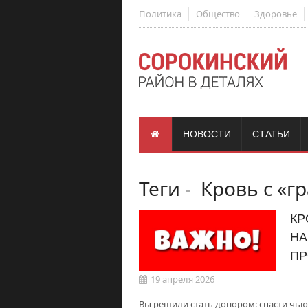
Политика
Общество
Здоровье
НОВОСТИ
СТАТЬИ
Теги
-
Кровь с «г
КР
НА
ПР
19 апреля 2026
Вы решили стать донором: спасти чью