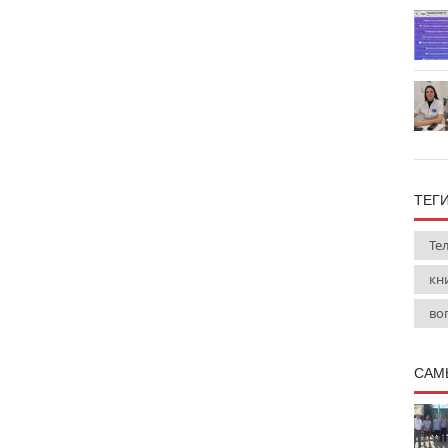
ТЕГ
Те
кн
во
САМ