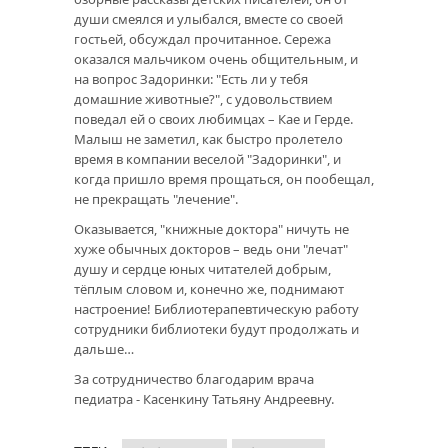
души смеялся и улыбался, вместе со своей
гостьей, обсуждал прочитанное. Сережа
оказался мальчиком очень общительным, и
на вопрос Задоринки: "Есть ли у тебя
домашние животные?", с удовольствием
поведал ей о своих любимцах – Кае и Герде.
Малыш не заметил, как быстро пролетело
время в компании веселой "Задоринки", и
когда пришло время прощаться, он пообещал,
не прекращать "лечение".
Оказывается, "книжные доктора" ничуть не
хуже обычных докторов – ведь они "лечат"
душу и сердце юных читателей добрым,
тёплым словом и, конечно же, поднимают
настроение! Библиотерапевтическую работу
сотрудники библиотеки будут продолжать и
дальше…
За сотрудничество благодарим врача
педиатра - Касенкину Татьяну Андреевну.