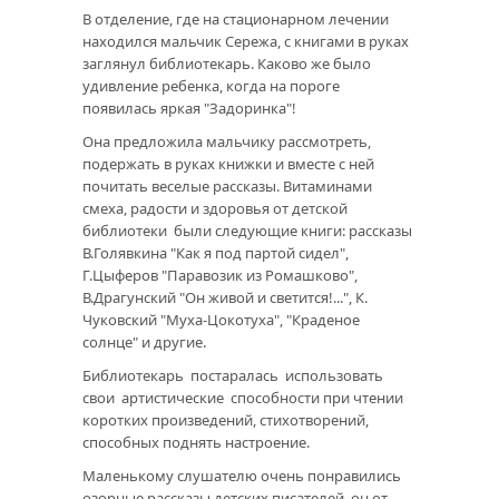
В отделение, где на стационарном лечении
находился мальчик Сережа, с книгами в руках
заглянул библиотекарь. Каково же было
удивление ребенка, когда на пороге
появилась яркая "Задоринка"!
Она предложила мальчику рассмотреть,
подержать в руках книжки и вместе с ней
почитать веселые рассказы. Витаминами
смеха, радости и здоровья от детской
библиотеки были следующие книги: рассказы
В.Голявкина "Как я под партой сидел",
Г.Цыферов "Паравозик из Ромашково",
В.Драгунский "Он живой и светится!...", К.
Чуковский "Муха-Цокотуха", "Краденое
солнце" и другие.
Библиотекарь постаралась использовать
свои артистические способности при чтении
коротких произведений, стихотворений,
способных поднять настроение.
Маленькому слушателю очень понравились
озорные рассказы детских писателей, он от