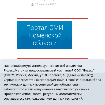
02 августа 2026
Настоящий ресурс использует сервис веб-аналитики
Яндекс.Метрика, предоставляемый компанией ООО "Яндекс"
(119021, Россия, Москва, ул. Л. Толстого, 16 (далее — Яндекс)).
Сервис Яндекс.Метрика использует файлы "cookie" с целью сбора
ПОЛИТИКА
ОБЩЕСТВО
ЗДОРОВЬЕ
технических данных посетителей для обеспечения
КУЛЬТУРА
БЕЗОПАСНОСТЬ
работоспособности и улучшения качества обслуживания.
16+ © 2018 Сорокинский район в деталях.
Продолжая использовать ресурс, Вы автоматически
Новости Сорокинского района
соглашаетесь с использованием данных технологий.
Учредитель: АНО "ИИЦ "Знамя труда", главный