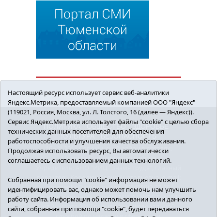
Настоящий ресурс использует сервис веб-аналитики
Яндекс.Метрика, предоставляемый компанией ООО "Яндекс"
(119021, Россия, Москва, ул. Л. Толстого, 16 (далее — Яндекс)).
Сервис Яндекс.Метрика использует файлы "cookie" с целью сбора
ПОЛИТИКА
ОБЩЕСТВО
ЗДОРОВЬЕ
технических данных посетителей для обеспечения
КУЛЬТУРА
БЕЗОПАСНОСТЬ
работоспособности и улучшения качества обслуживания.
16+ © 2018 Сорокинский район в деталях.
Продолжая использовать ресурс, Вы автоматически
Новости Сорокинского района
соглашаетесь с использованием данных технологий.
Учредитель: АНО "ИИЦ "Знамя труда", главный
редактор - Королюк Елена Анатольевна, e-mail:
Собранная при помощи "cookie" информация не может
znamenka@inbox.ru, тел.: 8(34550)2-27-30
идентифицировать вас, однако может помочь нам улучшить
Регистрационный номер СМИ Эл №ФС77-69142
работу сайта. Информация об использовании вами данного
от 24 марта 2017 г., выданное Федеральной
сайта, собранная при помощи "cookie", будет передаваться
службой по надзору в сфере связи,