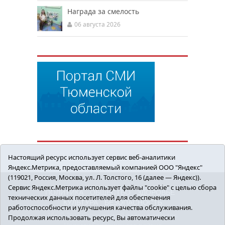
Награда за смелость
06 августа 2026
Настоящий ресурс использует сервис веб-аналитики
Яндекс.Метрика, предоставляемый компанией ООО "Яндекс"
(119021, Россия, Москва, ул. Л. Толстого, 16 (далее — Яндекс)).
Сервис Яндекс.Метрика использует файлы "cookie" с целью сбора
ПОЛИТИКА
ОБЩЕСТВО
ЗДОРОВЬЕ
технических данных посетителей для обеспечения
КУЛЬТУРА
БЕЗОПАСНОСТЬ
работоспособности и улучшения качества обслуживания.
16+ © 2018 Сорокинский район в деталях.
Продолжая использовать ресурс, Вы автоматически