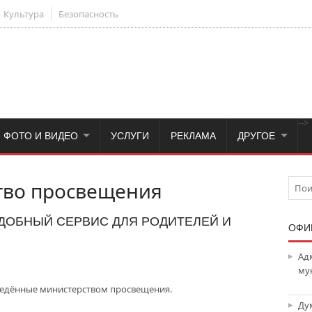
Культура
Безопасность
-->
ФОТО И ВИДЕО
УСЛУГИ
РЕКЛАМА
ДРУГОЕ
во просвещения
УДОБНЫЙ СЕРВИС ДЛЯ РОДИТЕЛЕЙ И
ОФИ
Ад
му
ведённые министерством просвещения.
Ду