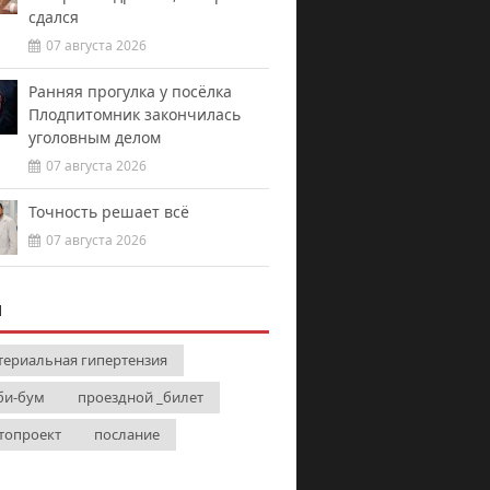
сдался
07 августа 2026
Ранняя прогулка у посёлка
Плодпитомник закончилась
уголовным делом
07 августа 2026
Точность решает всё
07 августа 2026
И
териальная гипертензия
би-бум
проездной _билет
топроект
послание