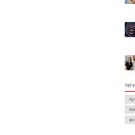
ТЕГ
Ар
бе
фо