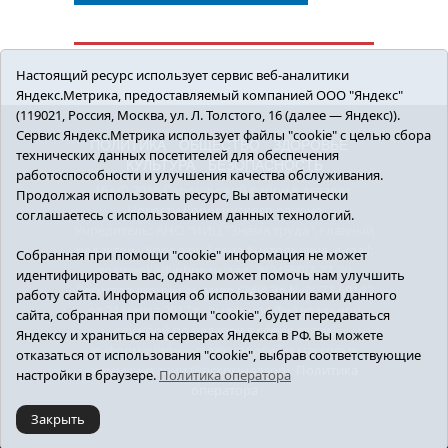
Настоящий ресурс использует сервис веб-аналитики
Яндекс.Метрика, предоставляемый компанией ООО "Яндекс"
(119021, Россия, Москва, ул. Л. Толстого, 16 (далее — Яндекс)).
Сервис Яндекс.Метрика использует файлы "cookie" с целью сбора
ПОЛИТИКА
ОБЩЕСТВО
ЗДОРОВЬЕ
технических данных посетителей для обеспечения
КУЛЬТУРА
БЕЗОПАСНОСТЬ
работоспособности и улучшения качества обслуживания.
16+ © 2018 Сорокинский район в деталях.
Продолжая использовать ресурс, Вы автоматически
Новости Сорокинского района
соглашаетесь с использованием данных технологий.
Учредитель: АНО "ИИЦ "Знамя труда", главный
редактор - Королюк Елена Анатольевна, e-mail:
Собранная при помощи "cookie" информация не может
znamenka@inbox.ru, тел.: 8(34550)2-27-30
идентифицировать вас, однако может помочь нам улучшить
Регистрационный номер СМИ Эл №ФС77-69142
работу сайта. Информация об использовании вами данного
от 24 марта 2017 г., выданное Федеральной
сайта, собранная при помощи "cookie", будет передаваться
службой по надзору в сфере связи,
Яндексу и храниться на серверах Яндекса в РФ. Вы можете
информационных технологий и массовых
отказаться от использования "cookie", выбрав соответствующие
коммуникаций (Роскомнадзор).
Политика
настройки в браузере.
Политика оператора
оператора
Закрыть