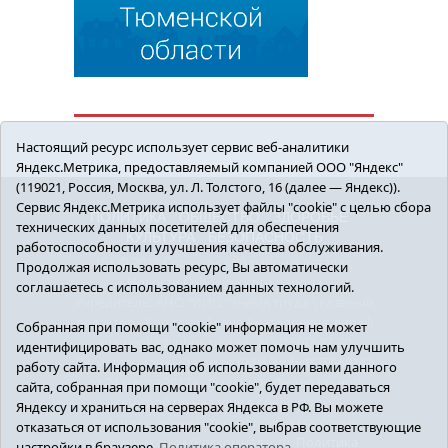
Настоящий ресурс использует сервис веб-аналитики
Яндекс.Метрика, предоставляемый компанией ООО "Яндекс"
(119021, Россия, Москва, ул. Л. Толстого, 16 (далее — Яндекс)).
Сервис Яндекс.Метрика использует файлы "cookie" с целью сбора
ПОЛИТИКА
ОБЩЕСТВО
ЗДОРОВЬЕ
технических данных посетителей для обеспечения
КУЛЬТУРА
БЕЗОПАСНОСТЬ
работоспособности и улучшения качества обслуживания.
16+ © 2018 Сорокинский район в деталях.
Продолжая использовать ресурс, Вы автоматически
Новости Сорокинского района
соглашаетесь с использованием данных технологий.
Учредитель: АНО "ИИЦ "Знамя труда", главный
редактор - Королюк Елена Анатольевна, e-mail:
Собранная при помощи "cookie" информация не может
znamenka@inbox.ru, тел.: 8(34550)2-27-30
идентифицировать вас, однако может помочь нам улучшить
Регистрационный номер СМИ Эл №ФС77-69142
работу сайта. Информация об использовании вами данного
от 24 марта 2017 г., выданное Федеральной
сайта, собранная при помощи "cookie", будет передаваться
службой по надзору в сфере связи,
Яндексу и храниться на серверах Яндекса в РФ. Вы можете
информационных технологий и массовых
отказаться от использования "cookie", выбрав соответствующие
коммуникаций (Роскомнадзор).
Политика
настройки в браузере.
Политика оператора