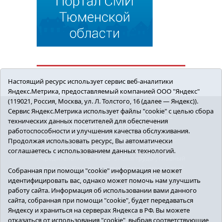
Настоящий ресурс использует сервис веб-аналитики
Яндекс.Метрика, предоставляемый компанией ООО "Яндекс"
(119021, Россия, Москва, ул. Л. Толстого, 16 (далее — Яндекс)).
Сервис Яндекс.Метрика использует файлы "cookie" с целью сбора
ПОЛИТИКА
ОБЩЕСТВО
ЗДОРОВЬЕ
технических данных посетителей для обеспечения
КУЛЬТУРА
БЕЗОПАСНОСТЬ
работоспособности и улучшения качества обслуживания.
16+ © 2018 Сорокинский район в деталях.
Продолжая использовать ресурс, Вы автоматически
Новости Сорокинского района
соглашаетесь с использованием данных технологий.
Учредитель: АНО "ИИЦ "Знамя труда", главный
редактор - Королюк Елена Анатольевна, e-mail:
Собранная при помощи "cookie" информация не может
znamenka@inbox.ru, тел.: 8(34550)2-27-30
идентифицировать вас, однако может помочь нам улучшить
Регистрационный номер СМИ Эл №ФС77-69142
работу сайта. Информация об использовании вами данного
от 24 марта 2017 г., выданное Федеральной
сайта, собранная при помощи "cookie", будет передаваться
службой по надзору в сфере связи,
Яндексу и храниться на серверах Яндекса в РФ. Вы можете
информационных технологий и массовых
отказаться от использования "cookie", выбрав соответствующие