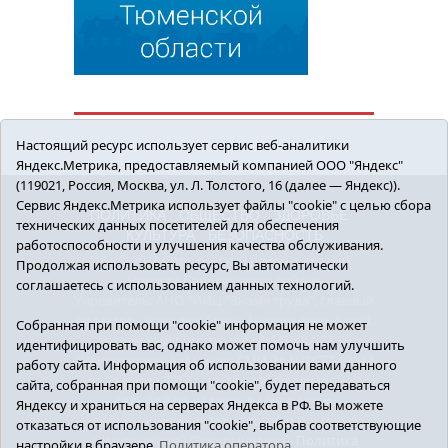
Настоящий ресурс использует сервис веб-аналитики
Яндекс.Метрика, предоставляемый компанией ООО "Яндекс"
(119021, Россия, Москва, ул. Л. Толстого, 16 (далее — Яндекс)).
Сервис Яндекс.Метрика использует файлы "cookie" с целью сбора
ПОЛИТИКА
ОБЩЕСТВО
ЗДОРОВЬЕ
технических данных посетителей для обеспечения
КУЛЬТУРА
БЕЗОПАСНОСТЬ
работоспособности и улучшения качества обслуживания.
16+ © 2018 Сорокинский район в деталях.
Продолжая использовать ресурс, Вы автоматически
Новости Сорокинского района
соглашаетесь с использованием данных технологий.
Учредитель: АНО "ИИЦ "Знамя труда", главный
редактор - Королюк Елена Анатольевна, e-mail:
Собранная при помощи "cookie" информация не может
znamenka@inbox.ru, тел.: 8(34550)2-27-30
идентифицировать вас, однако может помочь нам улучшить
Регистрационный номер СМИ Эл №ФС77-69142
работу сайта. Информация об использовании вами данного
от 24 марта 2017 г., выданное Федеральной
сайта, собранная при помощи "cookie", будет передаваться
службой по надзору в сфере связи,
Яндексу и храниться на серверах Яндекса в РФ. Вы можете
информационных технологий и массовых
отказаться от использования "cookie", выбрав соответствующие
коммуникаций (Роскомнадзор).
Политика
настройки в браузере.
Политика оператора