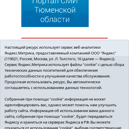
Настоящий ресурс использует сервис веб-аналитики
Яндекс.Метрика, предоставляемый компанией ООО "Яндекс"
(119021, Россия, Москва, ул. Л. Толстого, 16 (далее — Яндекс)).
Сервис Яндекс.Метрика использует файлы "cookie" с целью сбора
ПОЛИТИКА
ОБЩЕСТВО
ЗДОРОВЬЕ
технических данных посетителей для обеспечения
КУЛЬТУРА
БЕЗОПАСНОСТЬ
работоспособности и улучшения качества обслуживания.
16+ © 2018 Сорокинский район в деталях.
Продолжая использовать ресурс, Вы автоматически
Новости Сорокинского района
соглашаетесь с использованием данных технологий.
Учредитель: АНО "ИИЦ "Знамя труда", главный
редактор - Королюк Елена Анатольевна, e-mail:
Собранная при помощи "cookie" информация не может
znamenka@inbox.ru, тел.: 8(34550)2-27-30
идентифицировать вас, однако может помочь нам улучшить
Регистрационный номер СМИ Эл №ФС77-69142
работу сайта. Информация об использовании вами данного
от 24 марта 2017 г., выданное Федеральной
сайта, собранная при помощи "cookie", будет передаваться
службой по надзору в сфере связи,
Яндексу и храниться на серверах Яндекса в РФ. Вы можете
информационных технологий и массовых
отказаться от использования "cookie", выбрав соответствующие