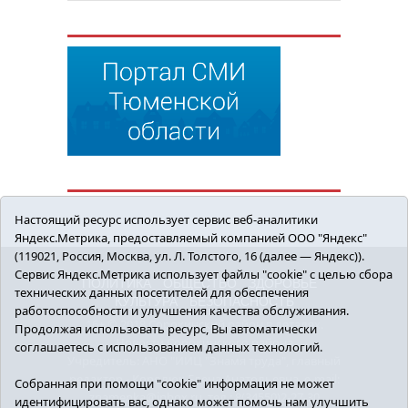
Настоящий ресурс использует сервис веб-аналитики
Яндекс.Метрика, предоставляемый компанией ООО "Яндекс"
(119021, Россия, Москва, ул. Л. Толстого, 16 (далее — Яндекс)).
Сервис Яндекс.Метрика использует файлы "cookie" с целью сбора
ПОЛИТИКА
ОБЩЕСТВО
ЗДОРОВЬЕ
технических данных посетителей для обеспечения
КУЛЬТУРА
БЕЗОПАСНОСТЬ
работоспособности и улучшения качества обслуживания.
16+ © 2018 Сорокинский район в деталях.
Продолжая использовать ресурс, Вы автоматически
Новости Сорокинского района
соглашаетесь с использованием данных технологий.
Учредитель: АНО "ИИЦ "Знамя труда", главный
редактор - Королюк Елена Анатольевна, e-mail:
Собранная при помощи "cookie" информация не может
znamenka@inbox.ru, тел.: 8(34550)2-27-30
идентифицировать вас, однако может помочь нам улучшить