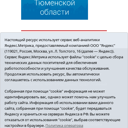
Настоящий ресурс использует сервис веб-аналитики
Яндекс.Метрика, предоставляемый компанией ООО "Яндекс"
(119021, Россия, Москва, ул. Л. Толстого, 16 (далее — Яндекс)).
Сервис Яндекс.Метрика использует файлы "cookie" с целью сбора
ПОЛИТИКА
ОБЩЕСТВО
ЗДОРОВЬЕ
технических данных посетителей для обеспечения
КУЛЬТУРА
БЕЗОПАСНОСТЬ
работоспособности и улучшения качества обслуживания.
16+ © 2018 Сорокинский район в деталях.
Продолжая использовать ресурс, Вы автоматически
Новости Сорокинского района
соглашаетесь с использованием данных технологий.
Учредитель: АНО "ИИЦ "Знамя труда", главный
редактор - Королюк Елена Анатольевна, e-mail:
Собранная при помощи "cookie" информация не может
znamenka@inbox.ru, тел.: 8(34550)2-27-30
идентифицировать вас, однако может помочь нам улучшить
Регистрационный номер СМИ Эл №ФС77-69142
работу сайта. Информация об использовании вами данного
от 24 марта 2017 г., выданное Федеральной
сайта, собранная при помощи "cookie", будет передаваться
службой по надзору в сфере связи,
Яндексу и храниться на серверах Яндекса в РФ. Вы можете
информационных технологий и массовых
отказаться от использования "cookie", выбрав соответствующие
коммуникаций (Роскомнадзор).
Политика
настройки в браузере.
Политика оператора